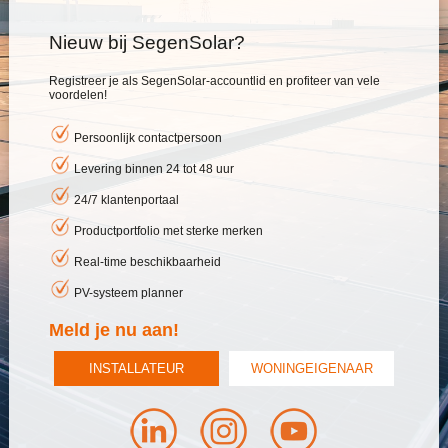
Nieuw bij SegenSolar?
Registreer je als SegenSolar-accountlid en profiteer van vele
voordelen!
Persoonlijk contactpersoon
Levering binnen 24 tot 48 uur
24/7 klantenportaal
Productportfolio met sterke merken
Real-time beschikbaarheid
PV-systeem planner
Meld je nu aan!
INSTALLATEUR
WONINGEIGENAAR