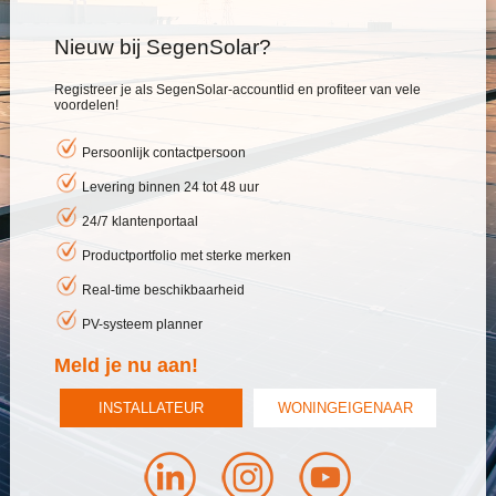
Nieuw bij SegenSolar?
Registreer je als SegenSolar-accountlid en profiteer van vele
voordelen!
Persoonlijk contactpersoon
Levering binnen 24 tot 48 uur
24/7 klantenportaal
Productportfolio met sterke merken
Real-time beschikbaarheid
PV-systeem planner
Meld je nu aan!
INSTALLATEUR
WONINGEIGENAAR