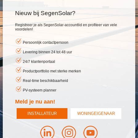
Nieuw bij SegenSolar?
Registreer je als SegenSolar-accountlid en profiteer van vele
voordelen!
Persoonlijk contactpersoon
Levering binnen 24 tot 48 uur
24/7 klantenportaal
Productportfolio met sterke merken
Real-time beschikbaarheid
PV-systeem planner
Meld je nu aan!
INSTALLATEUR
WONINGEIGENAAR