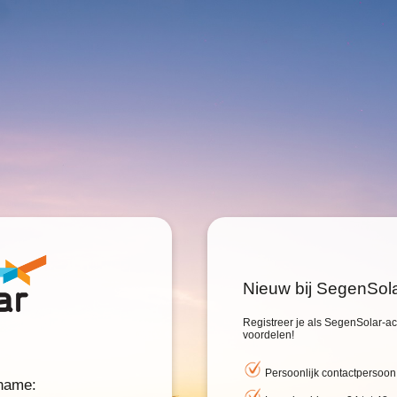
Nieuw bij SegenSol
Registreer je als SegenSolar-acc
voordelen!
Persoonlijk contactpersoon
rname: