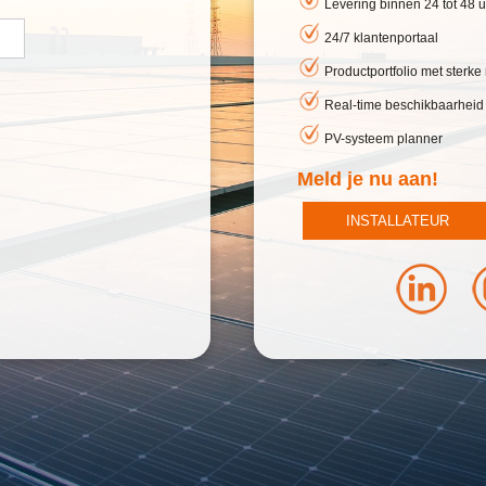
Levering binnen 24 tot 48 u
24/7 klantenportaal
Productportfolio met sterk
Real-time beschikbaarheid
PV-systeem planner
Meld je nu aan!
INSTALLATEUR