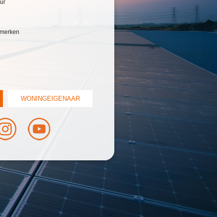
ur
e merken
WONINGEIGENAAR