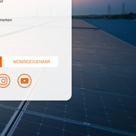
ur
e merken
WONINGEIGENAAR