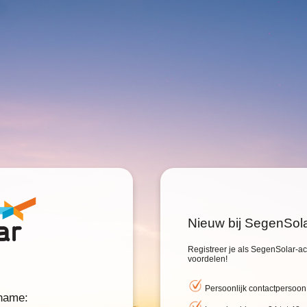
Nieuw bij SegenSol
Registreer je als SegenSolar-acc
voordelen!
Persoonlijk contactpersoon
rname: