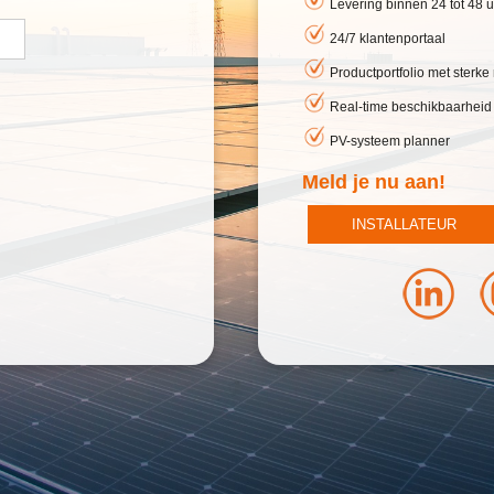
Levering binnen 24 tot 48 u
24/7 klantenportaal
Productportfolio met sterk
Real-time beschikbaarheid
PV-systeem planner
Meld je nu aan!
INSTALLATEUR