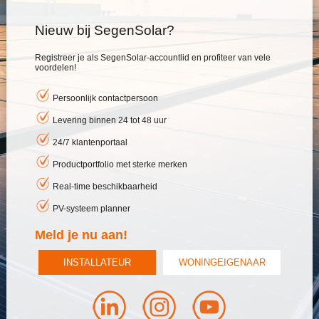
Nieuw bij SegenSolar?
Registreer je als SegenSolar-accountlid en profiteer van vele
voordelen!
Persoonlijk contactpersoon
Levering binnen 24 tot 48 uur
24/7 klantenportaal
Productportfolio met sterke merken
Real-time beschikbaarheid
PV-systeem planner
Meld je nu aan!
INSTALLATEUR
WONINGEIGENAAR