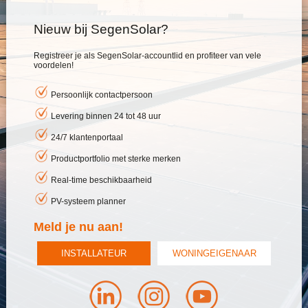
Nieuw bij SegenSolar?
Registreer je als SegenSolar-accountlid en profiteer van vele
voordelen!
Persoonlijk contactpersoon
Levering binnen 24 tot 48 uur
24/7 klantenportaal
Productportfolio met sterke merken
Real-time beschikbaarheid
PV-systeem planner
Meld je nu aan!
INSTALLATEUR
WONINGEIGENAAR