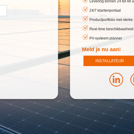
Levering binnen 24 tot 48 u
24/7 klantenportaal
Productportfolio met sterk
Real-time beschikbaarheid
PV-systeem planner
Meld je nu aan!
INSTALLATEUR