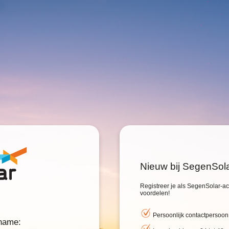
Nieuw bij SegenSol
Registreer je als SegenSolar-acc
voordelen!
Persoonlijk contactpersoon
rname: