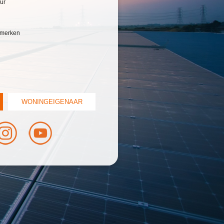
ur
e merken
WONINGEIGENAAR