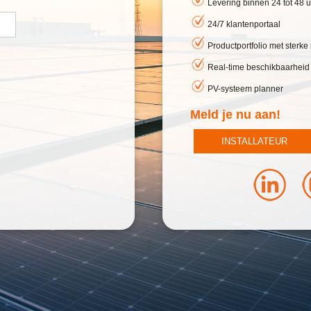
Levering binnen 24 tot 48 u
24/7 klantenportaal
Productportfolio met sterk
Real-time beschikbaarheid
PV-systeem planner
Meld je nu aan!
INSTALLATEUR