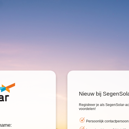
Nieuw bij SegenSol
Registreer je als SegenSolar-acc
voordelen!
Persoonlijk contactpersoon
rname: