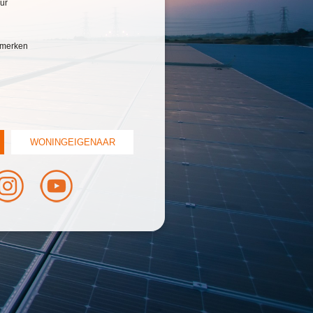
ur
e merken
WONINGEIGENAAR