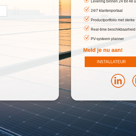
Levering binnen 24 tot 48 u
24/7 klantenportaal
Productportfolio met sterk
Real-time beschikbaarheid
PV-systeem planner
Meld je nu aan!
INSTALLATEUR