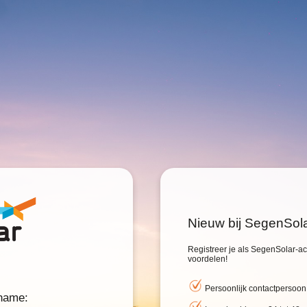
Nieuw bij SegenSol
Registreer je als SegenSolar-acc
voordelen!
Persoonlijk contactpersoon
rname: