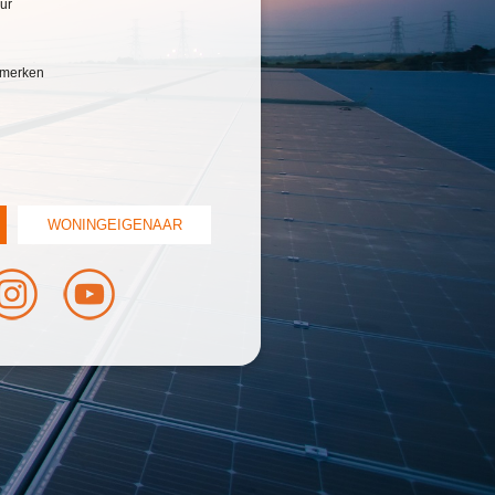
ur
e merken
WONINGEIGENAAR