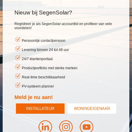
Nieuw bij SegenSolar?
Registreer je als SegenSolar-accountlid en profiteer van vele
voordelen!
Persoonlijk contactpersoon
Levering binnen 24 tot 48 uur
24/7 klantenportaal
Productportfolio met sterke merken
Real-time beschikbaarheid
PV-systeem planner
Meld je nu aan!
INSTALLATEUR
WONINGEIGENAAR