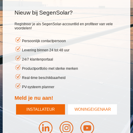
Nieuw bij SegenSolar?
Registreer je als SegenSolar-accountlid en profiteer van vele
voordelen!
Persoonlijk contactpersoon
Levering binnen 24 tot 48 uur
24/7 klantenportaal
Productportfolio met sterke merken
Real-time beschikbaarheid
PV-systeem planner
Meld je nu aan!
INSTALLATEUR
WONINGEIGENAAR