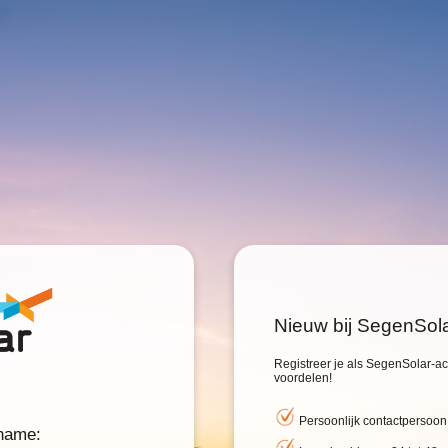
Nieuw bij SegenSol
Registreer je als SegenSolar-acc
voordelen!
Persoonlijk contactpersoon
rname: