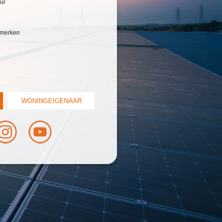
ur
e merken
WONINGEIGENAAR