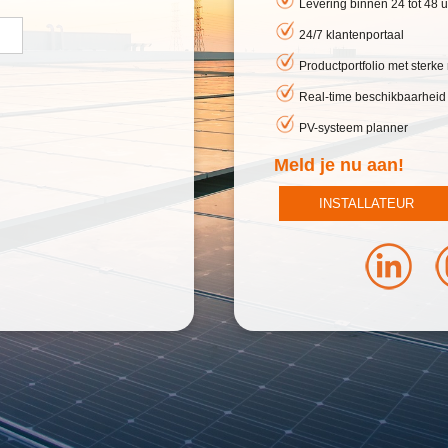
Levering binnen 24 tot 48 u
24/7 klantenportaal
Productportfolio met sterk
Real-time beschikbaarheid
PV-systeem planner
Meld je nu aan!
INSTALLATEUR