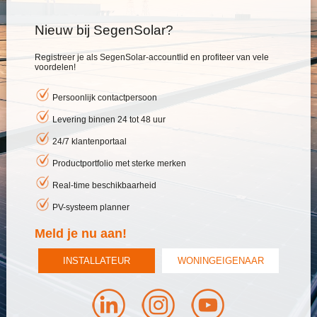
Nieuw bij SegenSolar?
Registreer je als SegenSolar-accountlid en profiteer van vele
voordelen!
Persoonlijk contactpersoon
Levering binnen 24 tot 48 uur
24/7 klantenportaal
Productportfolio met sterke merken
Real-time beschikbaarheid
PV-systeem planner
Meld je nu aan!
INSTALLATEUR
WONINGEIGENAAR