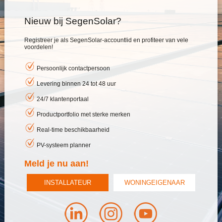
Nieuw bij SegenSolar?
Registreer je als SegenSolar-accountlid en profiteer van vele
voordelen!
Persoonlijk contactpersoon
Levering binnen 24 tot 48 uur
24/7 klantenportaal
Productportfolio met sterke merken
Real-time beschikbaarheid
PV-systeem planner
Meld je nu aan!
INSTALLATEUR
WONINGEIGENAAR