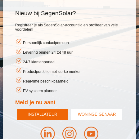
Nieuw bij SegenSolar?
Registreer je als SegenSolar-accountlid en profiteer van vele
voordelen!
Persoonlijk contactpersoon
Levering binnen 24 tot 48 uur
24/7 klantenportaal
Productportfolio met sterke merken
Real-time beschikbaarheid
PV-systeem planner
Meld je nu aan!
INSTALLATEUR
WONINGEIGENAAR