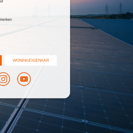
ur
e merken
WONINGEIGENAAR