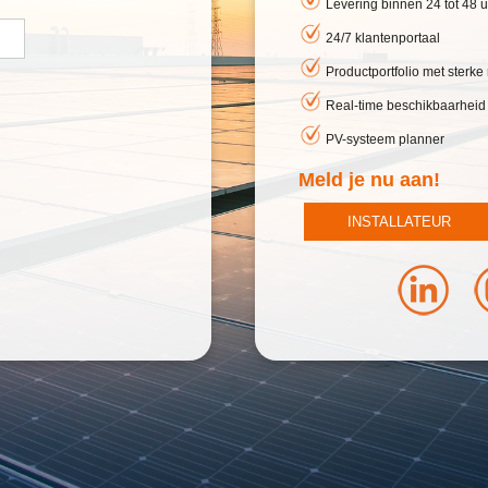
Levering binnen 24 tot 48 u
24/7 klantenportaal
Productportfolio met sterk
Real-time beschikbaarheid
PV-systeem planner
Meld je nu aan!
INSTALLATEUR