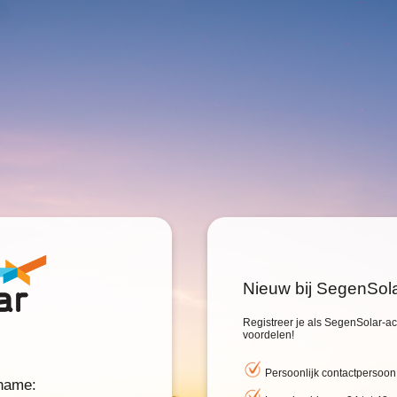
Nieuw bij SegenSol
Registreer je als SegenSolar-acc
voordelen!
Persoonlijk contactpersoon
rname: