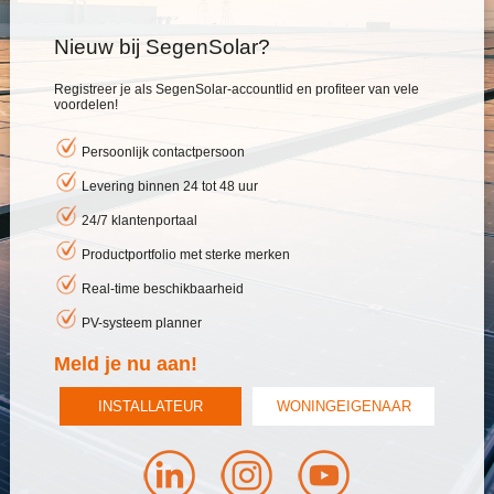
Nieuw bij SegenSolar?
Registreer je als SegenSolar-accountlid en profiteer van vele
voordelen!
Persoonlijk contactpersoon
Levering binnen 24 tot 48 uur
24/7 klantenportaal
Productportfolio met sterke merken
Real-time beschikbaarheid
PV-systeem planner
Meld je nu aan!
INSTALLATEUR
WONINGEIGENAAR