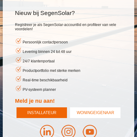
Nieuw bij SegenSolar?
Registreer je als SegenSolar-accountlid en profiteer van vele
voordelen!
Persoonlijk contactpersoon
Levering binnen 24 tot 48 uur
24/7 klantenportaal
Productportfolio met sterke merken
Real-time beschikbaarheid
PV-systeem planner
Meld je nu aan!
INSTALLATEUR
WONINGEIGENAAR